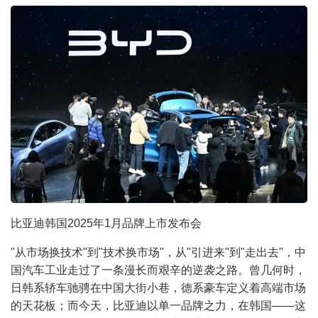
比亚迪韩国2025年1月品牌上市发布会
"从市场换技术"到"技术换市场"，从"引进来"到"走出去"，中
国汽车工业走过了一条漫长而艰辛的逆袭之路。曾几何时，
日韩系轿车驰骋在中国大街小巷，德系豪车定义着高端市场
的天花板；而今天，比亚迪以单一品牌之力，在韩国——这