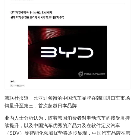
韩联社报道，比亚迪领衔的中国汽车品牌在韩国进口车市场
销量升至第三，首次超越日本品牌
业内人士分析认为，随着韩国消费者对电动汽车的接受度持
续提升，以及中国汽车优秀的产品力及在软件定义汽车
（SDV）等智能化领域优势将逐步显现，中国汽车品牌在韩