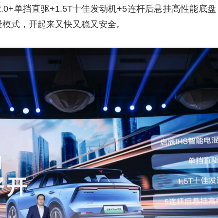
.0+单挡直驱+1.5T十佳发动机+5连杆后悬挂高性能底盘
景模式，开起来又快又稳又安全。