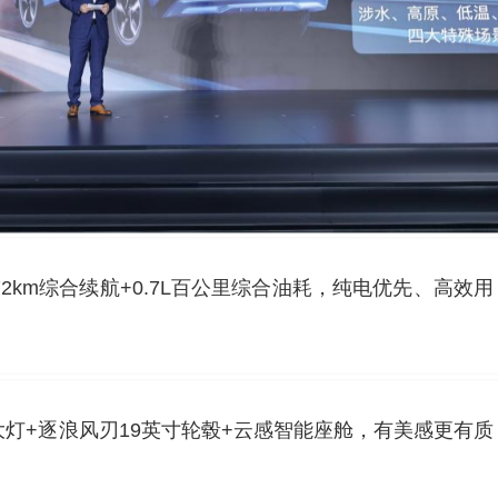
72km综合续航+0.7L百公里综合油耗，纯电优先、高效用
灯+逐浪风刃19英寸轮毂+云感智能座舱，有美感更有质