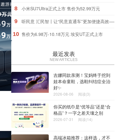
8
小米SU7Ultra正式上市 售价为52.99万元
9
听民意 汇民智丨让“民意直通车”更加便捷高效——2025年
10
售价为6.98万-10.18万元 埃安UT正式上市
最近发表
NEW ARTICLES
吉娜同款亲测！宝妈终于挖到
娃本命童鞋，选鞋纠结症全治
好✨
2026-08-06
阅读(3)
你买的纸巾是“优等品”还是“合
格品”？一字之差天壤之别
2026-07-31
阅读(14)
高端冰箱推荐：这样选，才不