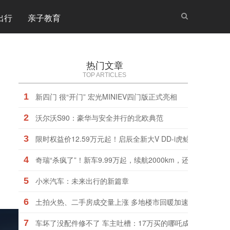
出行
亲子教育
热门文章
TOP ARTICLES
1
新四门 很“开门” 宏光MINIEV四门版正式亮相
2
沃尔沃S90：豪华与安全并行的北欧典范
3
限时权益价12.59万元起！启辰全新大V DD-i虎鲸领潮上市
4
奇瑞“杀疯了”！新车9.99万起，续航2000km，还看啥合资车
5
小米汽车：未来出行的新篇章
6
土拍火热、二手房成交量上涨 多地楼市回暖加速
7
车坏了没配件修不了 车主吐槽：17万买的哪吒成了大号老头