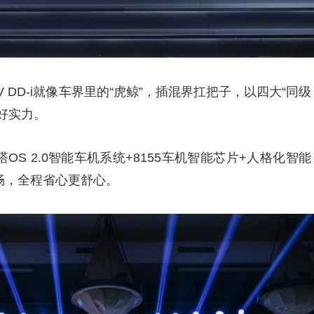
DD-i就像车界里的“虎鲸”，插混界扛把子，以四大“同级
好实力。
OS 2.0智能车机系统+8155车机智能芯片+人格化智能
畅，全程省心更舒心。