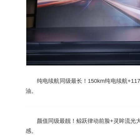
纯电续航同级最长！150km纯电续航+11
油。
颜值同级最靓！鲸跃律动前脸+灵眸流光大
感。