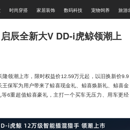
饮
时尚穿搭
家居装饰
数码科技
宠物饲养
旅游
！启辰全新大V DD-i虎鲸领潮上
州长隆领潮上市，限时权益价12.59万元起，以旧换新价9.9
长王保军为用户带来了鲸喜现金礼、鲸喜焕新礼、鲸喜金
礼等6重超值鲸喜豪礼，主打一个买车无压力、用车更经