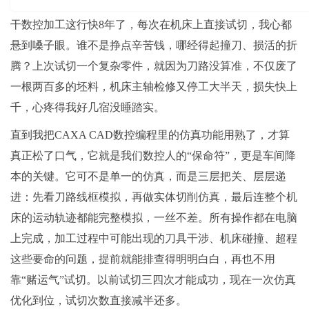
干数控加工这行快8年了，每次在机床上直接试切，我心都
悬到嗓子眼。谁不是挣点辛苦钱，哪经得起撞刀、损活的折
腾？上次试切一个复杂零件，就因为刀路没算准，不仅废了
一根两百多的坯料，机床主轴检修又停工大半天，损失快上
千，心疼得我好几宿没睡踏实。
直到我把CAXA CAD数控编程里的仿真功能用熟了，才算
真正松了口气，它就是我们数控人的“保命符”，更是车间降
本的关键。它可不是单一的仿真，而是三层把关、层层递
进：先看刀路线框模拟，再做实体切削仿真，最后连整个机
床的运动轨迹都能完整模拟，一丝不差。所有操作都在电脑
上完成，加工过程中可能出现的刀具干涉、机床碰撞、超程
这些要命的问题，提前就能排查得明明白白，再也不用
靠“赌运气”试切。以前试切三四次才能成功，现在一次仿真
优化到位，试切次数直接减半还多。