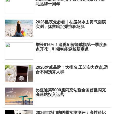
礼品牌十周年
2026熬夜党必看｜祛痘补水去黄气面膜
实测，拯救暗沉爆痘职场肌
增长616%！追觅AI智能戒指第一季度多
点开花，引领智能穿戴新赛道
​2026对戒品牌十大排名,工艺实力盘点,适
合不同预算人群
比亚迪第5000座闪充站暨全国首批闪充
高速站投入运营
2026年热门防晒霜实测测评：高性价比