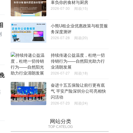
辜负你的食材与厨房
2026-07-30
阅读(15)
相
小熊U租企业优惠政策与租赁服
务深度测评
别
2026-07-28
阅读(20)
持续传递公益温度，杜绝一切
传销行为——自然阳光助力行
业清朗发展
晚
2026-07-27
阅读(18)
奋进十五五保险让前行更有底
气 平安产险深圳分公司亮相快
湛
闪活动
2026-07-23
阅读(24)
网站分类
TOP CATELOG