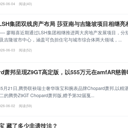
026-06-04
阅读(40)
LSH集团双线房产布局 莎亚南与吉隆坡项目相继亮
—— 廖顺喜近期通过LSH集团相继推进两大房地产发展项目，分
及吉隆坡市中心，涵盖可负担住宅与城市综合体两大领域，...
026-06-03
阅读(52)
rd萧邦呈现Z9GT高定版，以555万元在amfAR慈善
5月21日,腾势联袂瑞士奢华珠宝和腕表品牌Chopard萧邦,以精
腾势Z9GT Chopard萧邦版,赠予第32届戛...
026-06-02
阅读(59)
珍宝 藏了多少非遗技法？