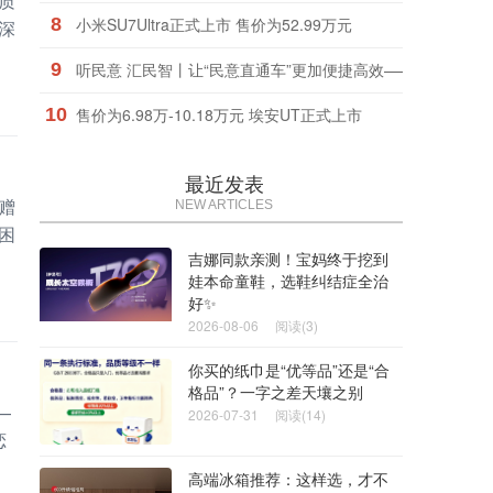
质
8
小米SU7Ultra正式上市 售价为52.99万元
深
9
听民意 汇民智丨让“民意直通车”更加便捷高效——2025年
10
售价为6.98万-10.18万元 埃安UT正式上市
最近发表
赠
NEW ARTICLES
困
吉娜同款亲测！宝妈终于挖到
娃本命童鞋，选鞋纠结症全治
好✨
2026-08-06
阅读(3)
你买的纸巾是“优等品”还是“合
格品”？一字之差天壤之别
—
2026-07-31
阅读(14)
恋
高端冰箱推荐：这样选，才不