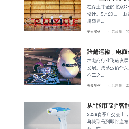
在存土寸金的北京C
设计。5月20日，
超级界...
美食餐饮
|
生活趣巢
2
​跨越运输，电
在电商行业飞速发展
发展。跨越运输作为
不二之...
美食餐饮
|
生活趣巢
2
从“能用”到“
2026春季广交会
典款型号到即将发布
亚、南...