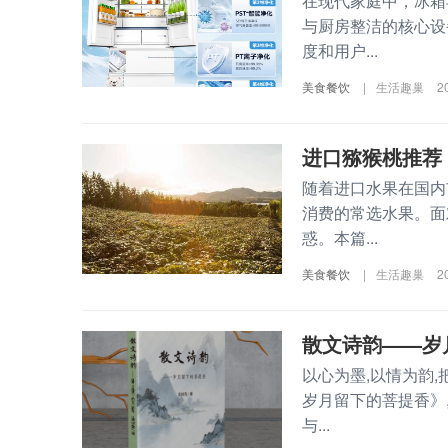
在现代家庭中，冰箱
与厨房整洁的核心设
度和用户...
美食餐饮
|
生活趣巢
2
进口猕猴桃推荐
随着进口水果在国内
消费的常选水果。面
惑。本篇...
美食餐饮
|
生活趣巢
2
散文诗韵——岁
以心为墨,以情为韵
岁月留下的菩提香》
与...