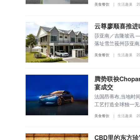
美食餐饮
|
生活趣巢
2
云尊廖顺喜推进
莎亚南／吉隆坡讯 
落址雪兰莪州莎亚南
美食餐饮
|
生活趣巢
2
腾势联袂Chopa
宴成交
法国昂蒂布,当地时间
工艺打造全球独一无二的
美食餐饮
|
生活趣巢
2
CBD里的东方