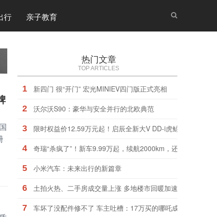
出行
亲子教育
热门文章
TOP ARTICLES
1
新四门 很“开门” 宏光MINIEV四门版正式亮相
牌
2
沃尔沃S90：豪华与安全并行的北欧典范
国
3
限时权益价12.59万元起！启辰全新大V DD-i虎鲸领潮上市
册
4
奇瑞“杀疯了”！新车9.99万起，续航2000km，还看啥合资车
5
小米汽车：未来出行的新篇章
6
土拍火热、二手房成交量上涨 多地楼市回暖加速
7
车坏了没配件修不了 车主吐槽：17万买的哪吒成了大号老头